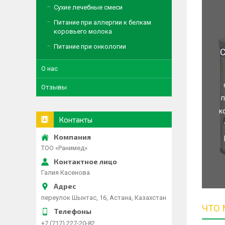
Сухие лечебные смеси
Питание при аллергии к белкам
коровьего молока
Питание при онкологии
С
О нас
Отзывы
п
к
Контакты
ТОО «Ранимед»
Галия Касенова
переулок Шынтас, 16, Астана, Казахстан
ЧТО
+7 (717) 227-20-82