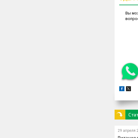
Вы мож
вопро
Ста
29 апреля 
Питание 