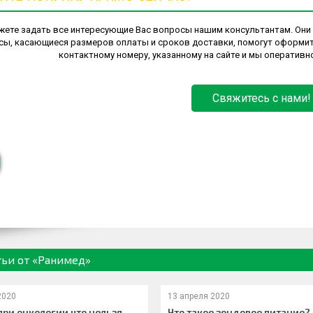
ете задать все интересующие Вас вопросы нашим консультантам. Они 
сы, касающиеся размеров оплаты и сроков доставки, помогут оформить
контактному номеру, указанному на сайте и мы оператив
Свяжитесь с нами!
тьи от «Ранимед»
2020
13 апреля 2020
при онкологии что нельзя
Что такое зондовое питание?