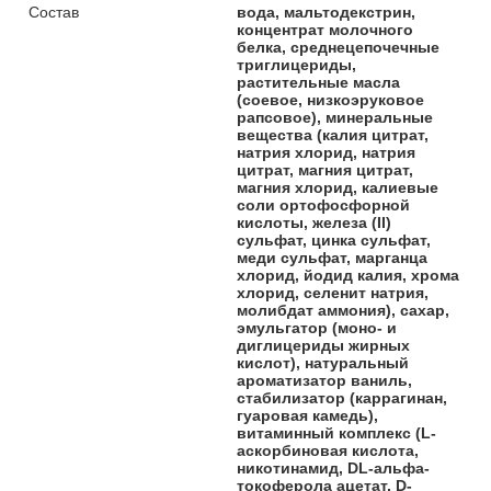
Состав
вода, мальтодекстрин,
концентрат молочного
белка, среднецепочечные
триглицериды,
растительные масла
(соевое, низкоэруковое
рапсовое), минеральные
вещества (калия цитрат,
натрия хлорид, натрия
цитрат, магния цитрат,
магния хлорид, калиевые
соли ортофосфорной
кислоты, железа (II)
сульфат, цинка сульфат,
меди сульфат, марганца
хлорид, йодид калия, хрома
хлорид, селенит натрия,
молибдат аммония), сахар,
эмульгатор (моно- и
диглицериды жирных
кислот), натуральный
ароматизатор ваниль,
стабилизатор (каррагинан,
гуаровая камедь),
витаминный комплекс (L-
аскорбиновая кислота,
никотинамид, DL-альфа-
токоферола ацетат, D-