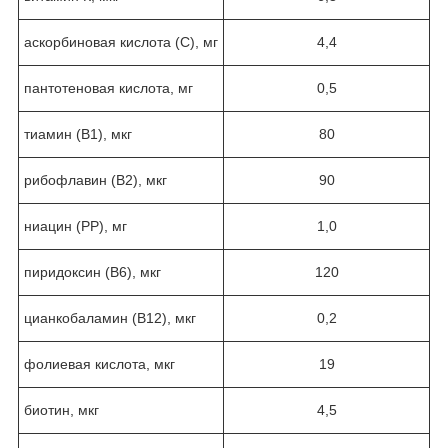
аскорбиновая кислота (С), мг
4,4
пантотеновая кислота, мг
0,5
тиамин (В
1
), мкг
80
рибофлавин (В
2
), мкг
90
ниацин (РР), мг
1,0
пиридоксин (В
6
), мкг
120
цианкобаламин (В
12
), мкг
0,2
фолиевая кислота, мкг
19
биотин, мкг
4,5