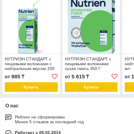
НУТРИЭН СТАНДАРТ с
НУТРИЭН СТАНДАРТ с
НУТ
пищевыми волокнами с
пищевыми волокнами
нейт
нейтральным вкусом 200
сухая смесь 350 Г
мл
мл
985
5 615
от
₸
от
₸
от
Купить
Купить
О нас
Рейтинг не сформирован
Менее 5 отзывов за последний год
Работает с 05.02.2014