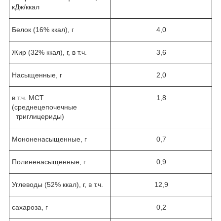
кДж/ккал
Белок (16% ккал), г
4,0
Жир (32% ккал), г, в т.ч.
3,6
Насыщенные, г
2,0
в т.ч. МСТ
1,8
(среднецепочечные
триглицериды)
Мононенасыщенные, г
0,7
Полиненасыщенные, г
0,9
Углеводы (52% ккал), г, в т.ч.
12,9
сахароза, г
0,2