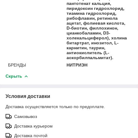
пантотенат кальция,
пиридоксин гидрохлорид,
тиамина гидрохлорид,
рибофлавин, ретинола
ацетат, фолиевая кислота,
D-биотин, филлохинон,
цианкобаламин, D3-
холекальциферол), холина
битартрат, инозитол, L-
карнитин, таурин,
антиокислитель (L-
аскорбилпальмитат).
БРЕНДЫ
НИТРИЭН
Скрыть
Условия доставки
Доставка осуществляется только по предоплате.
Самовывоз
Доставка курьером
Доставка почтой