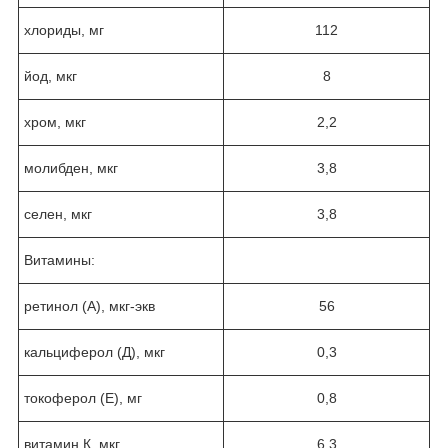
хлориды, мг
112
йод, мкг
8
хром, мкг
2,2
молибден, мкг
3,8
селен, мкг
3,8
Витамины:
ретинол (А), мкг-экв
56
кальциферол (Д), мкг
0,3
токоферол (Е), мг
0,8
витамин К, мкг
6,3